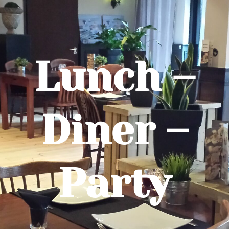
Lunch –
Diner –
Party