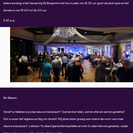
iedere zondag is het dansen bij De Bosparel met live muziek van 18.30 uur gaat de zaal open en het
dansen is van 19.00 tot 24.00 uur
8,50 p.p.
To Share:
Vanaf nu hebben wij onze nieuwe menukaart ! Samen borrelen, samen eten en samen genieten!
Dat is waar het tegenwoordig om draait! Wij doen daar graag aan mee in de vorm van onze
nieuwe menukaart. Lekkere “to share”gerechten bestellen en met z’n allen hiervan genieten, onder