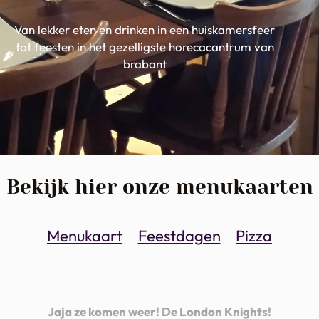
Van lekker eten en drinken in een huiskamersfeer
tot feesten in het gezelligste horecacantrum van
brabant
Bekijk hier onze menukaarten
Menukaart
Feestdagen
Pizza
Jaja ze komen weer! De London Knights!