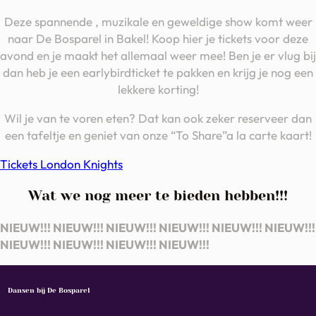
Deze spannende , muzikale en geweldige show komt weer
naar De Bosparel in Bakel! Koop hier je tickets voor deze
avond en je maakt het allemaal weer mee! Ben je er vlug bij
dan heb je een earlybirdticket te pakken en krijg je nog een
lekkere korting!
Wil je van te voren eten? Dat kan ook zeker reserveer dan
een tafeltje en geniet van onze “To Share”a la carte kaart!
Tickets London Knights
Wat we nog meer te bieden hebben!!!
NIEUW!!! NIEUW!!! NIEUW!!! NIEUW!!! NIEUW!!! NIEUW!!!
NIEUW!!! NIEUW!!! NIEUW!!! NIEUW!!!
Dansen bij De Bosparel